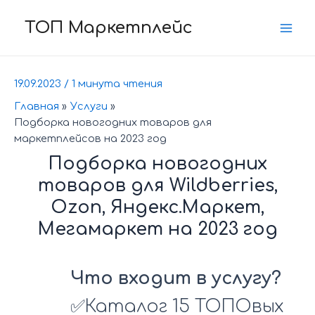
Перейти
к
ТОП Маркетплейс
Mai
содержимому
Men
19.09.2023
/
1 минута чтения
Главная
Услуги
Подборка новогодних товаров для
маркетплейсов на 2023 год
Подборка новогодних
товаров для Wildberries,
Ozon, Яндекс.Маркет,
Мегамаркет на 2023 год
Что входит в услугу?
✅Каталог 15 ТОПОвых